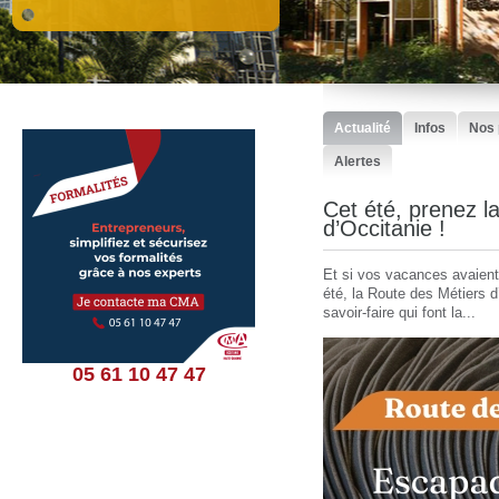
Actualité
Infos
Nos 
Alertes
ier : 8 mois d’accompagnement,
Cet été, prenez l
Fortes chaleurs :
rants et 5 lauréats récompensés !
d’Occitanie !
La période de vigilance mé
Imaginations Fertiles ont accueilli le jury final du
Et si vos vacances avaient 
débuté en mai cette année 
nt l’aboutissement de 8 mois d’accompagnement
été, la Route des Métiers d
vec la CMA 31.
savoir-faire qui font la...
05 61 10 47 47