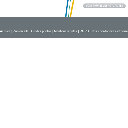
VOIR TOUTES LES ACTUALITES
Accueil
|
Plan du site
|
Crédits photos
|
Mentions légales
|
RGPD
|
Nos coordonnées et horai