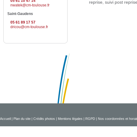
05 61 10 47 14
reprise, suivi post repris
nwatek@cm-toulouse.fr
Saint-Gaudens
05 61 89 17 57
dricou@cm-toulouse.fr
Accueil
|
Plan du site
|
Crédits photos
|
Mentions légales
|
RGPD
|
Nos coordonnées et horai