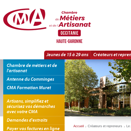
Panneau de gestion des cookies
L'information
Jeunes de 15 à 29 ans
Créateurs et repre
Chambre de métiers et de
l'artisanat
Antenne du Comminges
CMA Formation Muret
Artisans, simplifiez et
sécurisez vos démarches
avec votre CMA
Demandes d'extraits
Accueil
Créateurs et repreneurs
Le 
Payer vos factures en ligne