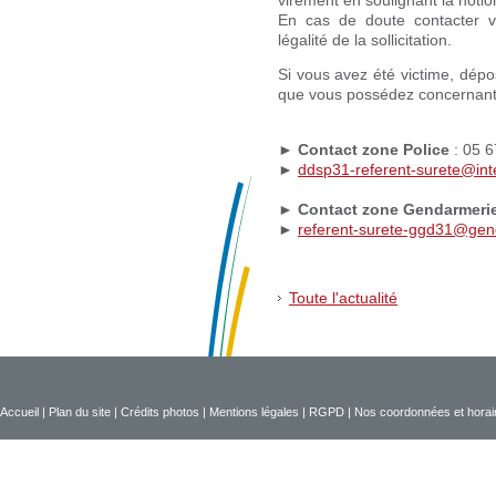
En cas de doute contacter vo
légalité de la sollicitation.
Si vous avez été victime, dépo
que vous possédez concernant 
►
Contact zone Police
: 05 6
►
ddsp31-referent-surete@inte
►
Contact zone Gendarmeri
►
referent-surete-ggd31@genda
Toute l'actualité
Accueil
|
Plan du site
|
Crédits photos
|
Mentions légales
|
RGPD
|
Nos coordonnées et horai