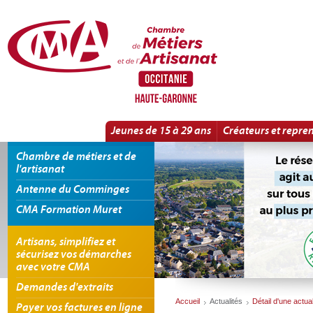
Panneau de gestion des cookies
Message d'alerte aux nouveaux Auto Entrepreneurs | Détail d'une actualité
Jeunes de 15 à 29 ans
Créateurs et repre
Chambre de métiers et de
l'artisanat
Antenne du Comminges
CMA Formation Muret
Artisans, simplifiez et
sécurisez vos démarches
avec votre CMA
Demandes d'extraits
Accueil
Actualités
Détail d'une actual
Payer vos factures en ligne