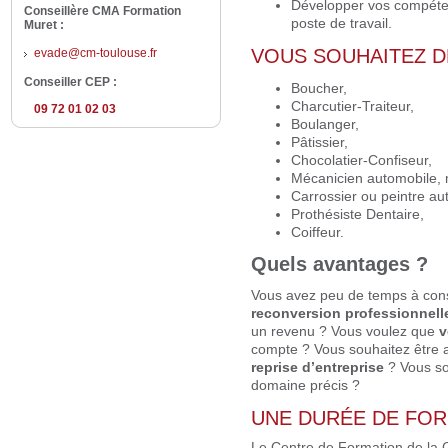
Développer vos compéten
Conseillère CMA Formation
poste de travail.
Muret :
VOUS SOUHAITEZ D
evade@cm-toulouse.fr
Conseiller CEP :
Boucher,
Charcutier-Traiteur,
09 72 01 02 03
Boulanger,
Pâtissier,
Chocolatier-Confiseur,
Mécanicien automobile, 
Carrossier ou peintre au
Prothésiste Dentaire,
Coiffeur.
Quels avantages ?
Vous avez peu de temps à consa
reconversion professionnell
un revenu ? Vous voulez que
v
compte ? Vous souhaitez être
reprise d’entreprise
? Vous s
domaine précis ?
UNE DURÉE DE FO
Le Centre de Formation de la