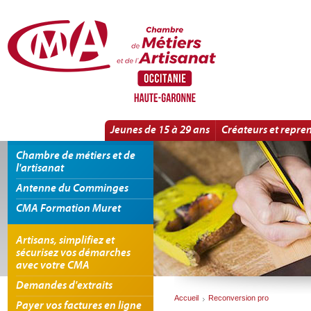
Panneau de gestion des cookies
Reconversion pro
Jeunes de 15 à 29 ans
Créateurs et repre
Chambre de métiers et de
l'artisanat
Antenne du Comminges
CMA Formation Muret
Artisans, simplifiez et
sécurisez vos démarches
avec votre CMA
Demandes d'extraits
Accueil
Reconversion pro
Payer vos factures en ligne