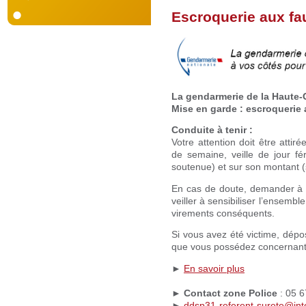
Escroquerie aux fa
La gendarmerie de la Haute
Mise en garde : escroquerie 
Conduite à tenir :
Votre attention doit être attir
de semaine, veille de jour féri
soutenue) et sur son montant 
En cas de doute, demander à r
veiller à sensibiliser l’ensembl
virements conséquents.
Si vous avez été victime, dépo
que vous possédez concernant 
►
En savoir plus
►
Contact zone Police
: 05 6
►
ddsp31-referent-surete@inte