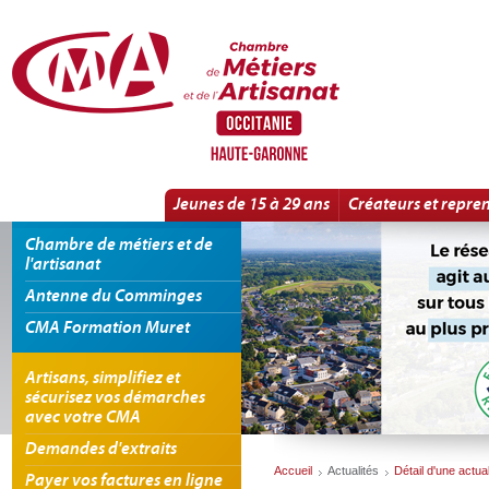
Panneau de gestion des cookies
Escroquerie aux faux ordres de virement | Détail d'une actualité
Jeunes de 15 à 29 ans
Créateurs et repre
Chambre de métiers et de
l'artisanat
Antenne du Comminges
CMA Formation Muret
Artisans, simplifiez et
sécurisez vos démarches
avec votre CMA
Demandes d'extraits
Accueil
Actualités
Détail d'une actual
Payer vos factures en ligne