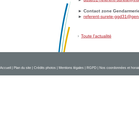
►
Contact zone Gendarmeri
►
referent-surete-ggd31@genda
Toute l'actualité
Accueil
|
Plan du site
|
Crédits photos
|
Mentions légales
|
RGPD
|
Nos coordonnées et horai