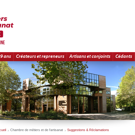
29 ans
Créateurs et repreneurs
Artisans et conjoints
Cédants
ueil
Chambre de métiers et de l'artisanat
Suggestions & Réclamations