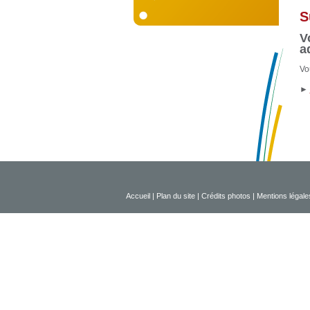
S
V
a
Vo
►
Accueil
|
Plan du site
|
Crédits photos
|
Mentions légale