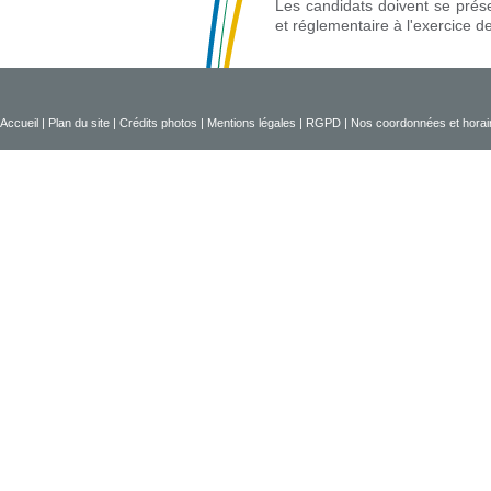
Les candidats doivent se pré
et réglementaire à l'exercice de
Accueil
|
Plan du site
|
Crédits photos
|
Mentions légales
|
RGPD
|
Nos coordonnées et horai