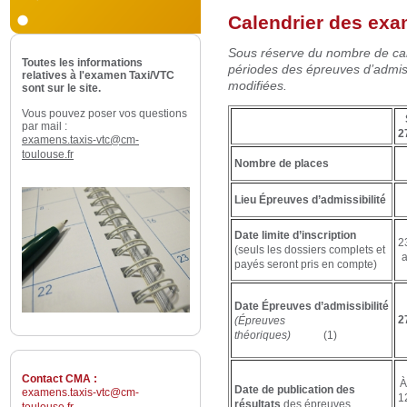
Calendrier des exa
Sous réserve du nombre de cand
Toutes les informations
périodes des épreuves d’admis
relatives à l'examen Taxi/VTC
modifiées.
sont sur le site.
Vous pouvez poser vos questions
par mail :
2
examens.taxis-vtc@cm-
toulouse.fr
Nombre de places
Lieu Épreuves d’admissibilité
Date limite d’inscription
2
(seuls les dossiers complets et
a
payés seront pris en compte)
Date Épreuves d’admissibilité
2
(Épreuves
théoriques)
(1)
Contact CMA :
À
Date de publication des
examens.taxis-vtc@cm-
1
résultats
des épreuves