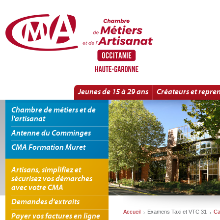
Panneau de gestion des cookies
Apprentissage
Jeunes de 15 à 29 ans
Créateurs et repre
Chambre de métiers et de
l'artisanat
Antenne du Comminges
CMA Formation Muret
Artisans, simplifiez et
sécurisez vos démarches
avec votre CMA
Demandes d'extraits
Accueil
Examens Taxi et VTC 31
Ca
Payer vos factures en ligne