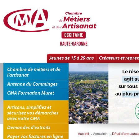
Panneau de gestion des cookies
L'URSSAF et la SSI vous informent ! | Détail d'une actualité
Jeunes de 15 à 29 ans
Créateurs et repre
Chambre de métiers et de
l'artisanat
Antenne du Comminges
CMA Formation Muret
Artisans, simplifiez et
sécurisez vos démarches
avec votre CMA
Demandes d'extraits
Accueil
Actualités
Détail d'une actual
Payer vos factures en ligne