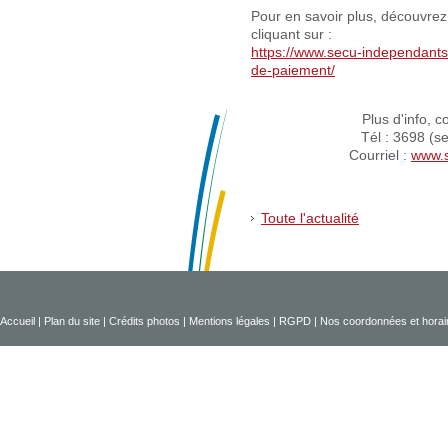
Pour en savoir plus, découvrez 
cliquant sur :
https://www.secu-independants
de-paiement/
Plus d'info, c
Tél : 3698 (se
Courriel :
www.s
Toute l'actualité
Accueil
|
Plan du site
|
Crédits photos
|
Mentions légales
|
RGPD
|
Nos coordonnées et horai