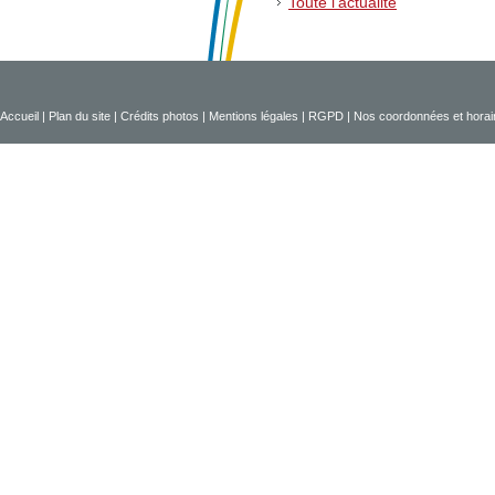
Toute l'actualité
Accueil
|
Plan du site
|
Crédits photos
|
Mentions légales
|
RGPD
|
Nos coordonnées et horai