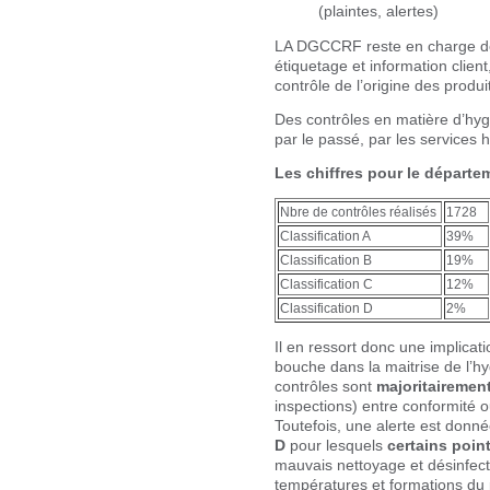
(plaintes, alertes)
LA DGCCRF reste en charge des 
étiquetage et information client
contrôle de l’origine des produ
Des contrôles en matière d’hy
par le passé, par les services
Les chiffres pour le départe
Nbre de contrôles réalisés
1728
Classification A
39%
Classification B
19%
Classification C
12%
Classification D
2%
Il en ressort donc une implicat
bouche dans la maitrise de l’hy
contrôles sont
majoritairement
inspections) entre conformité 
Toutefois, une alerte est donn
D
pour lesquels
certains poin
mauvais nettoyage et désinfect
températures et formations du p