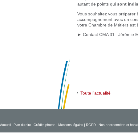
autant de points qui
sont indi
Vous souhaitez vous préparer à
accompagnement avec un consei
votre Chambre de Métiers est à
► Contact CMA 31 : Jérémie 
Toute l'actualité
Accueil
|
Plan du site
|
Crédits photos
|
Mentions légales
|
RGPD
|
Nos coordonnées et horai