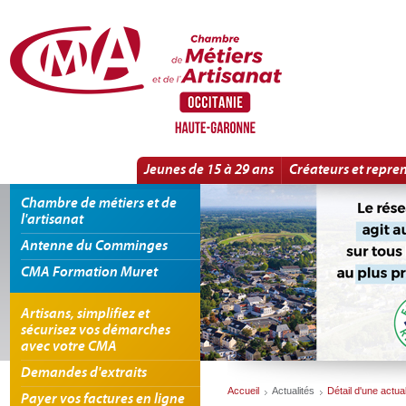
Panneau de gestion des cookies
Information : Professionnels de l'alimentaire | Détail d'une actualité
Jeunes de 15 à 29 ans
Créateurs et repre
Chambre de métiers et de
l'artisanat
Antenne du Comminges
CMA Formation Muret
Artisans, simplifiez et
sécurisez vos démarches
avec votre CMA
Demandes d'extraits
Accueil
Actualités
Détail d'une actual
Payer vos factures en ligne