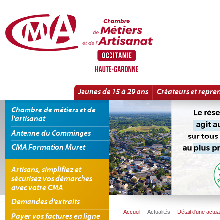
Panneau de gestion des cookies
Détail d'une actualité
Jeunes de 15 à 29 ans
Créateurs et repre
Chambre de métiers et de
l'artisanat
Antenne du Comminges
CMA Formation Muret
Artisans, simplifiez et
sécurisez vos démarches
avec votre CMA
Demandes d'extraits
Accueil
Actualités
Détail d'une actual
Payer vos factures en ligne