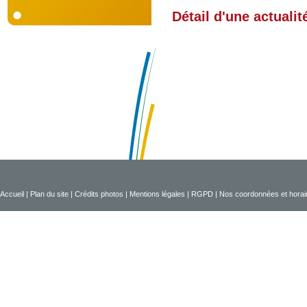
Détail d'une actualit
Accueil
|
Plan du site
|
Crédits photos
|
Mentions légales
|
RGPD
|
Nos coordonnées et horai