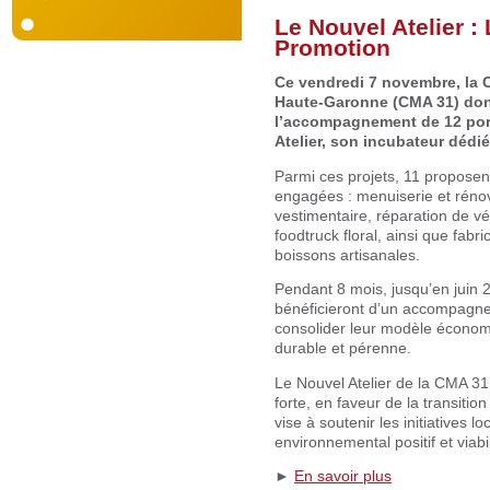
Le Nouvel Atelier 
Promotion
Ce vendredi 7 novembre, la C
Haute-Garonne (CMA 31) don
l’accompagnement de 12 port
Atelier, son incubateur dédié
Parmi ces projets, 11 proposent
engagées : menuiserie et rénova
vestimentaire, réparation de vé
foodtruck floral, ainsi que fab
boissons artisanales.
Pendant 8 mois, jusqu’en juin 2
bénéficieront d’un accompagnem
consolider leur modèle économi
durable et pérenne.
Le Nouvel Atelier de la CMA 31 
forte, en faveur de la transition
vise à soutenir les initiatives l
environnemental positif et viab
►
En savoir plus