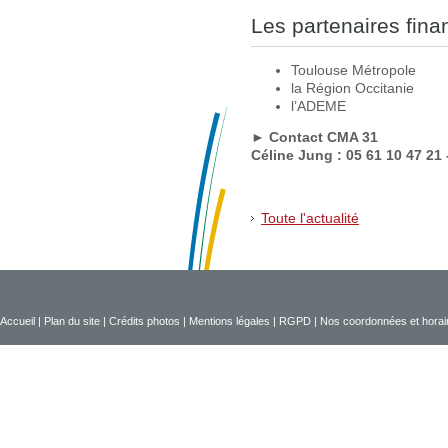
Les partenaires fina
Toulouse Métropole
la Région Occitanie
l’ADEME
► Contact CMA 31
Céline Jung : 05 61 10 47 21
Toute l'actualité
Accueil
|
Plan du site
|
Crédits photos
|
Mentions légales
|
RGPD
|
Nos coordonnées et horai