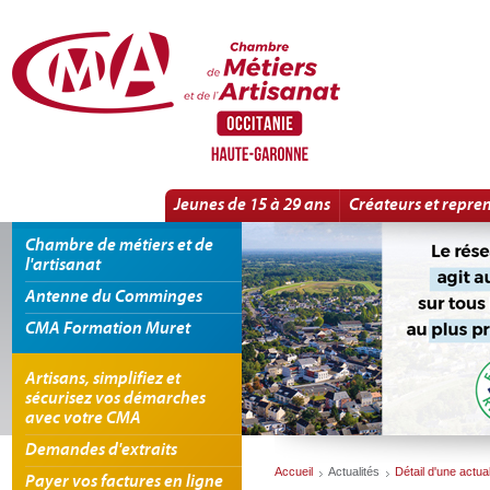
Panneau de gestion des cookies
Le Nouvel Atelier : Lancement de la 3ème Promotion | Détail d'une actualité
Jeunes de 15 à 29 ans
Créateurs et repre
Chambre de métiers et de
l'artisanat
Antenne du Comminges
CMA Formation Muret
Artisans, simplifiez et
sécurisez vos démarches
avec votre CMA
Demandes d'extraits
Accueil
Actualités
Détail d'une actual
Payer vos factures en ligne