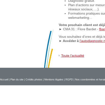
Diagnostic gratuit.
Plan d’actions sur mesur
réseaux sociaux, …).
Formations pratiques sur t
webmarketing…
Votre prochain client est dé
► CMA 31 : Flore Bardet -
fba
Vous souhaitez d'ores et déjà 
► Accéder à
l’autodiagnostic
Toute l'actualité
Accueil
|
Plan du site
|
Crédits photos
|
Mentions légales
|
RGPD
|
Nos coordonnées et horai