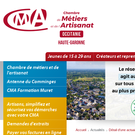
Panneau de gestion des cookies
Connectez votre talent, passez au numérique | Détail d'une actualité
Jeunes de 15 à 29 ans
Créateurs et repre
Chambre de métiers et de
l'artisanat
Antenne du Comminges
CMA Formation Muret
Artisans, simplifiez et
sécurisez vos démarches
avec votre CMA
Demandes d'extraits
Accueil
Actualités
Détail d'une actual
Payer vos factures en ligne