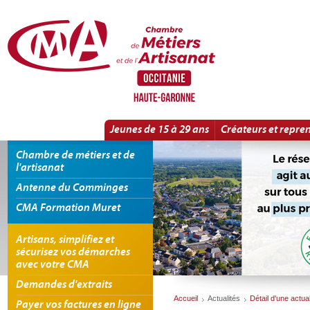
Panneau de gestion des cookies
Détail d'une actualité
Jeunes de 15 à 29 ans
Créateurs et repre
Chambre de métiers et de
l'artisanat
Antenne du Comminges
CMA Formation Muret
Artisans, simplifiez et
sécurisez vos démarches
avec votre CMA
Demandes d'extraits
Accueil
Actualités
Détail d'une actual
Payer vos factures en ligne