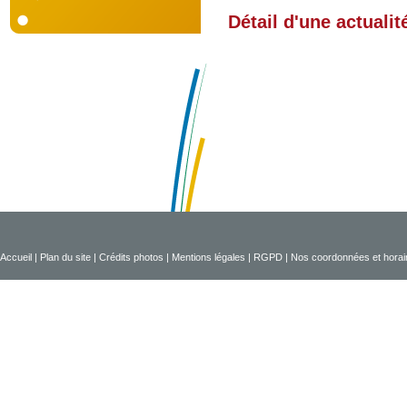
Détail d'une actualit
Accueil
|
Plan du site
|
Crédits photos
|
Mentions légales
|
RGPD
|
Nos coordonnées et horai