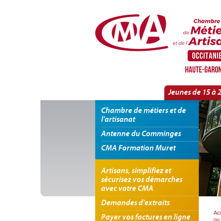
Panneau de gestion des cookies
L'information
Jeunes de 15 à 
Chambre de métiers et de
l'artisanat
Antenne du Comminges
CMA Formation Muret
Artisans, simplifiez et
sécurisez vos démarches
avec votre CMA
Demandes d'extraits
Acc
Payer vos factures en ligne
ou 