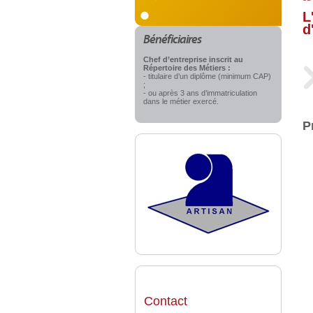
L
d
Bénéficiaires
Chef d’entreprise inscrit au
Répertoire des Métiers :
- titulaire d’un diplôme (minimum CAP)
;
- ou après 3 ans d’immatriculation
dans le métier exercé.
P
Contact