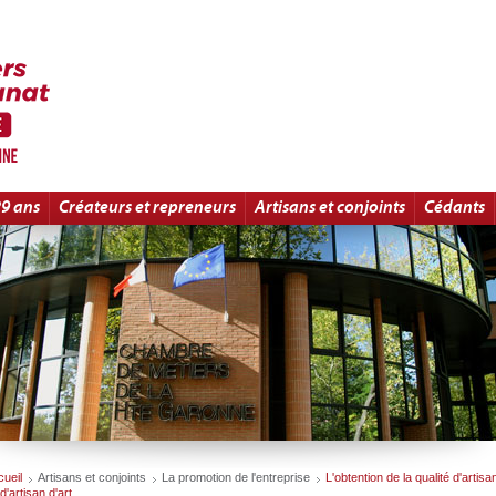
29 ans
Créateurs et repreneurs
Artisans et conjoints
Cédants
ueil
Artisans et conjoints
La promotion de l'entreprise
L'obtention de la qualité d'artisa
d'artisan d'art