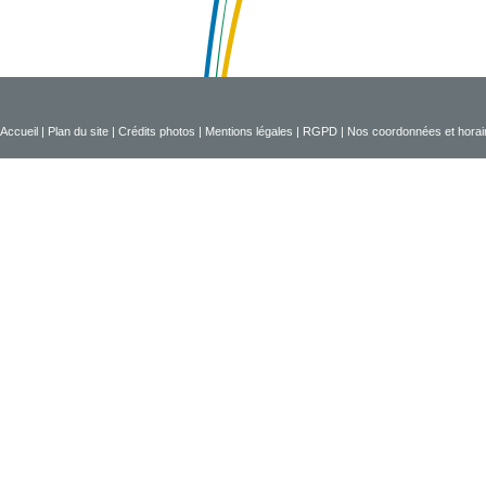
Accueil
|
Plan du site
|
Crédits photos
|
Mentions légales
|
RGPD
|
Nos coordonnées et horai