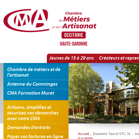
Panneau de gestion des cookies
Apprentissage
Jeunes de 15 à 29 ans
Créateurs et repre
Chambre de métiers et de
l'artisanat
Antenne du Comminges
CMA Formation Muret
Artisans, simplifiez et
sécurisez vos démarches
avec votre CMA
Demandes d'extraits
Accueil
Examens Taxi et VTC 31
In
Payer vos factures en ligne
à scanner